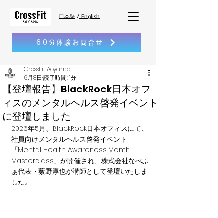
日本語
/
English
60分体験お問合せ
CrossFit Aoyama
6月8日
読了時間: 1分
【登壇報告】BlackRock日本オフ
ィスのメンタルヘルス啓発イベント
に登壇しました
2026年5月、BlackRock日本オフィスにて、
社員向けメンタルヘルス啓発イベント
「Mental Health Awareness Month 
Masterclass」が開催され、株式会社なべふ
ぁ代表・薮野淳也が講師として登壇いたしま
した。