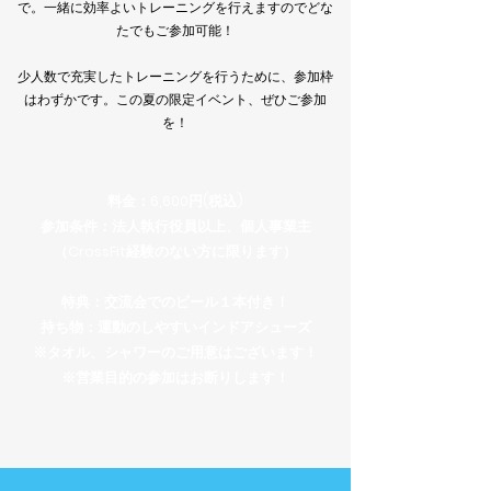
で。一緒に効率よいトレーニングを行えますのでどな
たでもご参加可能！
少人数で充実したトレーニングを行うために、参加枠
はわずかです。この夏の限定イベント、ぜひご参加
を！
料金：6,600円(税込)
参加条件：法人執行役員以上、個人事業主
（CrossFit経験のない方に限ります）
特典：交流会でのビール１本付き！
​持ち物：運動のしやすいインドアシューズ
※タオル、シャワーのご用意はございます！
※営業目的の参加はお断りします！