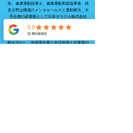
医、健康運動指導士、健康運動実践指導者。得
意分野は職場のメンタルヘルスと運動療法。大
手企業の産業医として日本オラクル株式会社
他、スタートアップ系企業から東証プライム上
場企業まで、10社以上の様々な規模・職種の企業
の産業保険業務に従事し、経験を積む。留学経
験を活かし、外資系企業と在日外国人従業員の
健康管理を得意としている。
2023年より、南青山にビジネスパーソンのため
の内科・心療内科「Stay Fit Clinic」とフィット
ネスジム「CrossFit Aoyama」を開設し院長そ
してオーナーを務める。職場の健康問題最前線
を知る産業医の経験があるからこそできる働く
人々のためのサービスを提供し、働く人の健康
管理とパフォーマンス向上、企業の生産性向上
と業績UPを目指している。また、経営者として
の経験から、事業主に寄り添ったコンサルティ
ング・カウンセリングも行なっている。