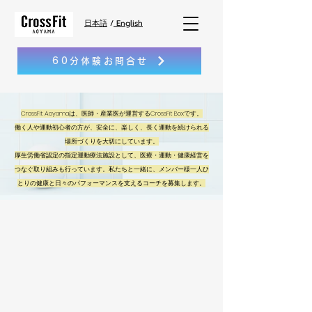
日本語
/
English
60分体験お問合せ
CrossFit Aoyamaは、医師・産業医が運営するCrossFit Boxです。
働く人や運動初心者の方が、安全に、楽しく、長く運動を続けられる
場所づくりを大切にしています。
厚生労働省認定の指定運動療法施設として、医療・運動・健康経営を
つなぐ取り組みも行っています。私たちと一緒に、メンバー様一人ひ
とりの健康と日々のパフォーマンスを支えるコーチを募集します。