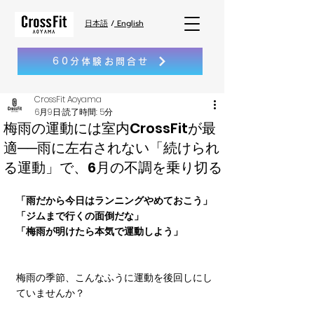
日本語
/
English
60分体験お問合せ
CrossFit Aoyama
6月9日
読了時間: 5分
梅雨の運動には室内CrossFitが最
適──雨に左右されない「続けられ
る運動」で、6月の不調を乗り切る
「雨だから今日はランニングやめておこう」
「ジムまで行くの面倒だな」
「梅雨が明けたら本気で運動しよう」
梅雨の季節、こんなふうに運動を後回しにし
ていませんか？