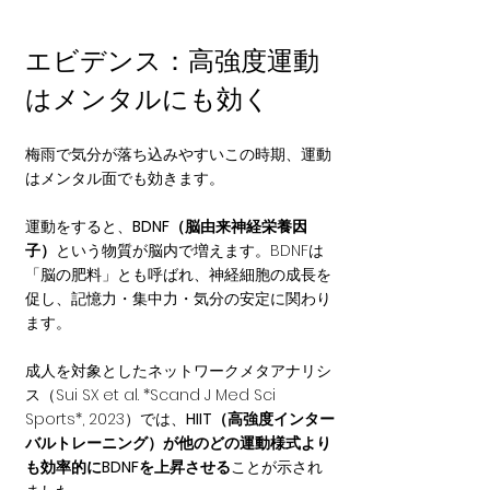
エビデンス：高強度運動
はメンタルにも効く
梅雨で気分が落ち込みやすいこの時期、運動
はメンタル面でも効きます。
運動をすると、
BDNF（脳由来神経栄養因
子）
という物質が脳内で増えます。BDNFは
「脳の肥料」とも呼ばれ、神経細胞の成長を
促し、記憶力・集中力・気分の安定に関わり
ます。
成人を対象としたネットワークメタアナリシ
ス（Sui SX et al. *Scand J Med Sci 
Sports*, 2023）では、
HIIT（高強度インター
バルトレーニング）が他のどの運動様式より
も効率的にBDNFを上昇させる
ことが示され