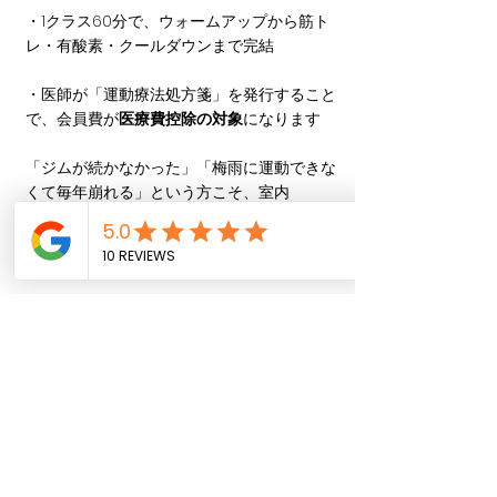
・1クラス60分で、ウォームアップから筋ト
レ・有酸素・クールダウンまで完結
・医師が「運動療法処方箋」を発行すること
で、会員費が
医療費控除の対象
になります
「ジムが続かなかった」「梅雨に運動できな
くて毎年崩れる」という方こそ、室内
CrossFitで雨の日も続く環境を作ってみてく
ださい。
まとめ
・梅雨に運動量が落ちるのは、気合いの問題
ではなく
環境と自律神経の問題
・梅雨の運動不足は、夏全体のコンディショ
ンに響く