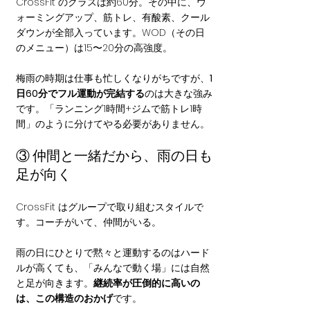
CrossFit のクラスは約60分。その中に、ウ
ォーミングアップ、筋トレ、有酸素、クール
ダウンが全部入っています。WOD（その日
のメニュー）は15〜20分の高強度。
梅雨の時期は仕事も忙しくなりがちですが、
1
日60分でフル運動が完結する
のは大きな強み
です。「ランニング1時間+ジムで筋トレ1時
間」のように分けてやる必要がありません。
③ 仲間と一緒だから、雨の日も
足が向く
CrossFit はグループで取り組むスタイルで
す。コーチがいて、仲間がいる。
雨の日にひとりで黙々と運動するのはハード
ルが高くても、「みんなで動く場」には自然
と足が向きます。
継続率が圧倒的に高いの
は、この構造のおかげ
です。