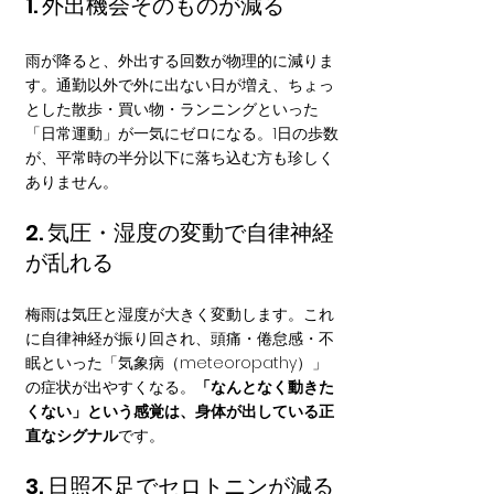
1. 外出機会そのものが減る
雨が降ると、外出する回数が物理的に減りま
す。通勤以外で外に出ない日が増え、ちょっ
とした散歩・買い物・ランニングといった
「日常運動」が一気にゼロになる。1日の歩数
が、平常時の半分以下に落ち込む方も珍しく
ありません。
2. 気圧・湿度の変動で自律神経
が乱れる
梅雨は気圧と湿度が大きく変動します。これ
に自律神経が振り回され、頭痛・倦怠感・不
眠といった「気象病（meteoropathy）」
の症状が出やすくなる。
「なんとなく動きた
くない」という感覚は、身体が出している正
直なシグナル
です。
3. 日照不足でセロトニンが減る