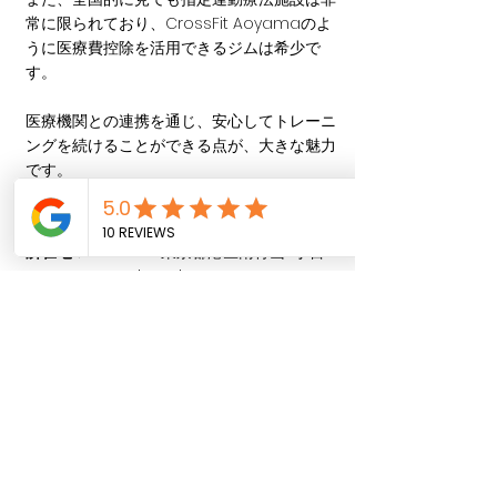
常に限られており、CrossFit Aoyamaのよ
うに医療費控除を活用できるジムは希少で
す。
医療機関との連携を通じ、安心してトレーニ
ングを続けることができる点が、大きな魅力
です。
CrossFit Aoyamaの基本情報
所在地
:〒107-0062 東京都港区南青山3丁目1-
5 THE BATON Minami Aoyama 5F
営業時間
:月曜〜金曜：7:00 - 21:30土曜：
8:00 - 12:30日曜・祝日：定休日
クラス内容
:
クロスフィットグループクラス
アクセス
:外苑前駅（東京メトロ銀座線）より
徒歩3分