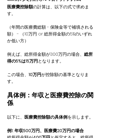
医療費控除額
の計算は、以下の式で求めま
す。
（年間の医療費総額 - 保険金等で補填される
額） - （10万円 or 総所得金額の5%のいずれ
か低い方）
例えば、総所得金額が300万円の場合、
総所
得の5%は15万円
となります。
この場合、
10万円
が控除額の基準となりま
す。
具体例：年収と医療費控除の関
係
以下に、
医療費控除額の具体例
を示します。
例1: 年収500万円、医療費20万円の場合
総所得金額が
400万円
と仮定すると、総所得