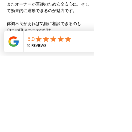
またオーナーが医師のため安全安心に、そし
て効果的に運動できるのが魅力です。
体調不良があれば気軽に相談できるのも
CrossFit Aoyamaだけ。
運動療法処方箋により医療費としてみなされ
る制度もあります。
運動療法
についてはこちらをご覧ください。
ポイント
: 男女共に初めての方でも安心して
取り組めるサポート体制が整っているので、
どなたでも無理なく続けられます。
まとめ：CrossFitで楽しく減
量を成功させよう！
CrossFitは、短時間で効率的に全身を鍛えら
れるため、忙しい男女にも最適なフィットネ
スプログラムです。