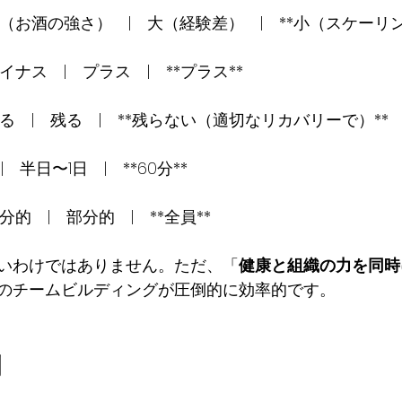
（お酒の強さ）　|　大（経験差）　|　**小（スケーリン
ナス　|　プラス　|　**プラス**
る　|　残る　|　**残らない（適切なリカバリーで）**
　半日〜1日　|　**60分**
的　|　部分的　|　**全員**
いわけではありません。ただ、「
健康と組織の力を同時
のチームビルディングが圧倒的に効率的です。
例