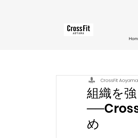
Hom
CrossFit Aoyama
組織を強
──Cro
め