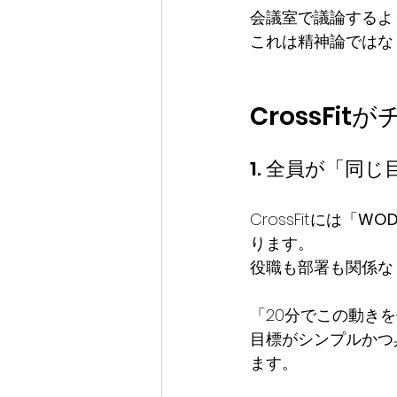
会議室で議論するよ
これは精神論ではな
CrossF
1. 全員が「同
CrossFitには「
WOD
ります。
役職も部署も関係な
「20分でこの動き
目標がシンプルかつ
ます。