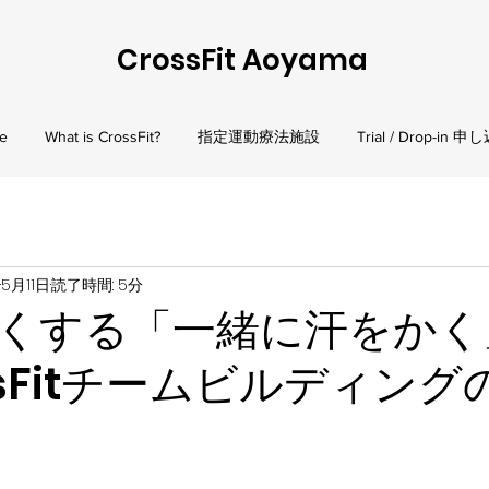
CrossFit Aoyama
e
What is CrossFit?
指定運動療法施設
Trial / Drop-in 
5月11日
読了時間: 5分
くする「一緒に汗をかく
ssFitチームビルディン