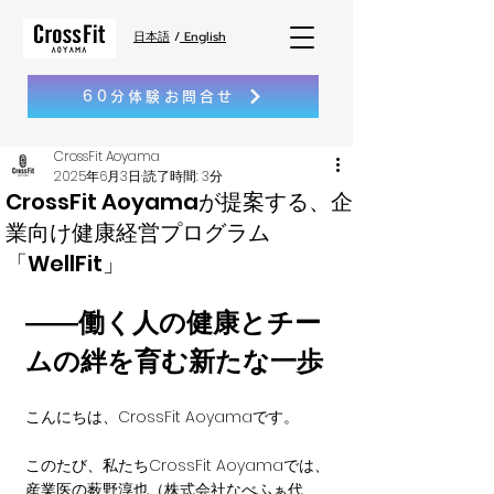
日本語
/
English
60分体験お問合せ
CrossFit Aoyama
2025年6月3日
読了時間: 3分
CrossFit Aoyamaが提案する、企
業向け健康経営プログラム
「WellFit」
――働く人の健康とチー
ムの絆を育む新たな一歩
こんにちは、CrossFit Aoyamaです。
このたび、私たちCrossFit Aoyamaでは、
産業医の薮野淳也（株式会社なべふぁ代