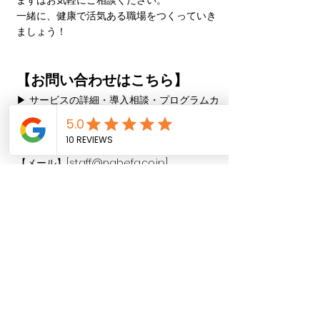
まずはお気軽にご相談ください。
一緒に、健康で活気ある職場をつくっていき
ましょう！
【お問い合わせはこちら】
▶ サービスの詳細・導入相談・プログラムカ
スタマイズは下記までご連絡ください。
【担当窓口】株式会社なべふぁ（WellFit事業
担当）
【メール】[
staff@nabefa.co.jp
]
【WEBサイト】
https://www.nabefa.co.jp/wellfit
■会社名：株式会社なべふぁ
代表者：薮野淳也（医師・産業医・CrossFit
トレーナー）
事業内容：産業保健事業、フィットネス事
業、企業向けウェルネス支援
URL：
https://www.nabefa.co.jp