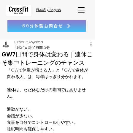
日本語
/
English
60分体験お問合せ
CrossFit Aoyama
4月24日
読了時間: 3分
GW7日間で身体は変わる｜連休こ
そ集中トレーニングのチャンス
「GWで体重が増える人」と「GWで身体が
変わる人」は、毎年はっきり分かれます。
連休は、ただ休むだけの期間ではありませ
ん。
通勤がない。
会議が少ない。
食事を自分でコントロールしやすい。
睡眠時間も確保しやすい。