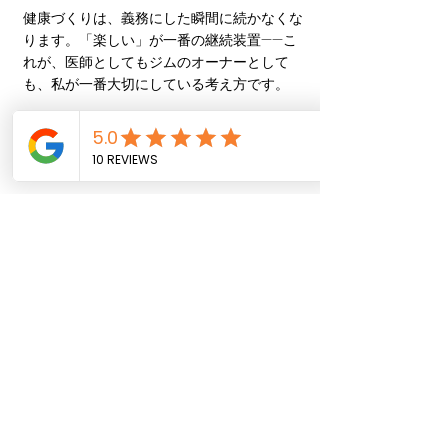
健康づくりは、義務にした瞬間に続かなくな
ります。「楽しい」が一番の継続装置——こ
れが、医師としてもジムのオーナーとして
も、私が一番大切にしている考え方です。
金曜の夜、屋上で飲むできたてのスムージ
ー。私も今から楽しみです。
執筆：薮野淳也（CrossFit Aoyama オーナ
ー／産業医・心療内科医／著書『産業医が教
える 会社の休み方』中公新書ラクレ）
▼ 無料体験のお申し込み・お問い合わせ
→ https://www.crossfitaoyama.com